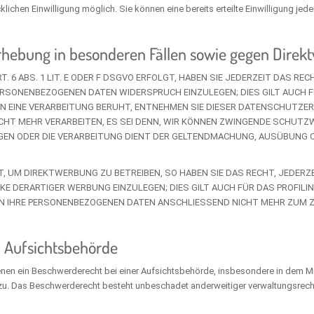
lichen Einwilligung möglich. Sie können eine bereits erteilte Einwilligung jed
hebung in besonderen Fällen sowie gegen Direkt
6 ABS. 1 LIT. E ODER F DSGVO ERFOLGT, HABEN SIE JEDERZEIT DAS REC
PERSONENBEZOGENEN DATEN WIDERSPRUCH EINZULEGEN; DIES GILT AUCH
NEN EINE VERARBEITUNG BERUHT, ENTNEHMEN SIE DIESER DATENSCHUTZE
CHT MEHR VERARBEITEN, ES SEI DENN, WIR KÖNNEN ZWINGENDE SCHUTZ
WIEGEN ODER DIE VERARBEITUNG DIENT DER GELTENDMACHUNG, AUSÜBUN
 UM DIREKTWERBUNG ZU BETREIBEN, SO HABEN SIE DAS RECHT, JEDERZE
DERARTIGER WERBUNG EINZULEGEN; DIES GILT AUCH FÜR DAS PROFILIN
EN IHRE PERSONENBEZOGENEN DATEN ANSCHLIESSEND NICHT MEHR ZUM
 Aufsichts­behörde
nen ein Beschwerderecht bei einer Aufsichtsbehörde, insbesondere in dem Mit
u. Das Beschwerderecht besteht unbeschadet anderweitiger verwaltungsrechtl