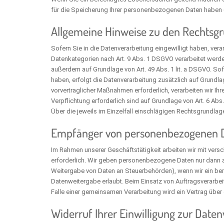
für die Speicherung Ihrer personenbezogenen Daten haben (z.
Allgemeine Hinweise zu den Rechtsgr
Sofern Sie in die Datenverarbeitung eingewilligt haben, vera
Datenkategorien nach Art. 9 Abs. 1 DSGVO verarbeitet werden
außerdem auf Grundlage von Art. 49 Abs. 1 lit. a DSGVO. Sofe
haben, erfolgt die Datenverarbeitung zusätzlich auf Grundla
vorvertraglicher Maßnahmen erforderlich, verarbeiten wir Ihre
Verpflichtung erforderlich sind auf Grundlage von Art. 6 Abs
Über die jeweils im Einzelfall einschlägigen Rechtsgrundla
Empfänger von personenbezogenen 
Im Rahmen unserer Geschäftstätigkeit arbeiten wir mit vers
erforderlich. Wir geben personenbezogene Daten nur dann an e
Weitergabe von Daten an Steuerbehörden), wenn wir ein bere
Datenweitergabe erlaubt. Beim Einsatz von Auftragsverarbei
Falle einer gemeinsamen Verarbeitung wird ein Vertrag üb
Widerruf Ihrer Einwilligung zur Date