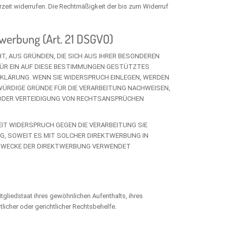
erzeit widerrufen. Die Rechtmäßigkeit der bis zum Widerruf
werbung (Art. 21 DSGVO)
HT, AUS GRÜNDEN, DIE SICH AUS IHRER BESONDEREN
 FÜR EIN AUF DIESE BESTIMMUNGEN GESTÜTZTES
RKLÄRUNG. WENN SIE WIDERSPRUCH EINLEGEN, WERDEN
WÜRDIGE GRÜNDE FÜR DIE VERARBEITUNG NACHWEISEN,
G ODER VERTEIDIGUNG VON RECHTSANSPRÜCHEN
IT WIDERSPRUCH GEGEN DIE VERARBEITUNG SIE
G, SOWEIT ES MIT SOLCHER DIREKTWERBUNG IN
 ZWECKE DER DIREKTWERBUNG VERWENDET
gliedstaat ihres gewöhnlichen Aufenthalts, ihres
icher oder gerichtlicher Rechtsbehelfe.