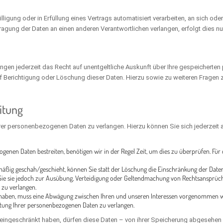
illigung oder in Erfüllung eines Vertrags automatisiert verarbeiten, an sich o
agung der Daten an einen anderen Verantwortlichen verlangen, erfolgt dies nur
gen jederzeit das Recht auf unentgeltliche Auskunft über Ihre gespeichert
uf Berichtigung oder Löschung dieser Daten. Hierzu sowie zu weiteren Frag
itung
hrer personenbezogenen Daten zu verlangen. Hierzu können Sie sich jederzeit
ogenen Daten bestreiten, benötigen wir in der Regel Zeit, um dies zu überprüfen. Fü
ßig geschah/geschieht, können Sie statt der Löschung die Einschränkung der Daten
e sie jedoch zur Ausübung, Verteidigung oder Geltendmachung von Rechtsansprüchen
zu verlangen.
t haben, muss eine Abwägung zwischen Ihren und unseren Interessen vorgenommen wer
itung Ihrer personenbezogenen Daten zu verlangen.
ingeschränkt haben, dürfen diese Daten – von ihrer Speicherung abgesehen –