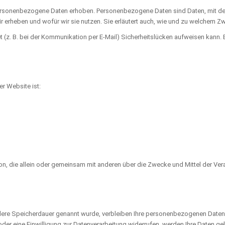
sonenbezogene Daten erhoben. Personenbezogene Daten sind Daten, mit denen
ir erheben und wofür wir sie nutzen. Sie erläutert auch, wie und zu welchem Z
t (z. B. bei der Kommunikation per E-Mail) Sicherheitslücken aufweisen kann. 
er Website ist:
Person, die allein oder gemeinsam mit anderen über die Zwecke und Mittel der 
lere Speicherdauer genannt wurde, verbleiben Ihre personenbezogenen Daten be
r eine Einwilligung zur Datenverarbeitung widerrufen, werden Ihre Daten gel