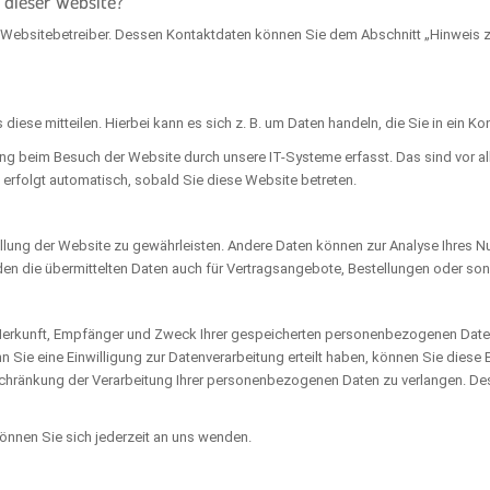
f dieser Website?
 Websitebetreiber. Dessen Kontaktdaten können Sie dem Abschnitt „Hinweis zu
iese mitteilen. Hierbei kann es sich z. B. um Daten handeln, die Sie in ein K
ng beim Besuch der Website durch unsere IT-Systeme erfasst. Das sind vor all
 erfolgt automatisch, sobald Sie diese Website betreten.
stellung der Website zu gewährleisten. Andere Daten können zur Analyse Ihres
 die übermittelten Daten auch für Vertragsangebote, Bestellungen oder sons
r Herkunft, Empfänger und Zweck Ihrer gespeicherten personenbezogenen Daten
Sie eine Einwilligung zur Datenverarbeitung erteilt haben, können Sie diese E
hränkung der Verarbeitung Ihrer personenbezogenen Daten zu verlangen. Des
nnen Sie sich jederzeit an uns wenden.