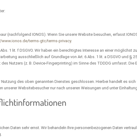
er:
abaur (nachfolgend IONOS). Wenn Sie unsere Website besuchen, erfasst IONOS v
://www.ionos.de/terms-gtc/terms-privacy
.
bs. 1 lit. f DSGVO. Wir haben ein berechtigtes Interesse an einer möglichst z
arbeitung ausschließlich auf Grundlage von Art. 6 Abs. 1 lit. a DSGVO und § 
des Nutzers (z. B. Device-Fingerprinting) im Sinne des TDDDG umfasst. Die Ein
ur Nutzung des oben genannten Dienstes geschlossen. Hierbei handelt es sich
en unserer Websitebesucher nur nach unseren Weisungen und unter Einhaltung
licht­informationen
lichen Daten sehr ernst. Wir behandeln Ihre personenbezogenen Daten vertrau
.