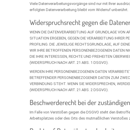
Viele Datenverarbeitungsvorgänge sind nur mit Ihrer ausdrück
erfolgten Datenverarbeitung bleibt vom Widerruf unberührt.
Widerspruchsrecht gegen die Datener
WENN DIE DATENVERARBEITUNG AUF GRUNDLAGE VON ART. 
SITUATION ERGEBEN, GEGEN DIE VERARBEITUNG IHRER 
PROFILING. DIE JEWEILIGE RECHTSGRUNDLAGE, AUF DE
WIR IHRE BETROFFENEN PERSONENBEZOGENEN DATEN NI
DIE IHRE INTERESSEN, RECHTE UND FREIHEITEN ÜBER
(WIDERSPRUCH NACH ART. 21 ABS. 1 DSGVO).
WERDEN IHRE PERSONENBEZOGENEN DATEN VERARBEITET,
BETREFFENDER PERSONENBEZOGENER DATEN ZUM ZWECKE 
VERBINDUNG STEHT. WENN SIE WIDERSPRECHEN, WERD
(WIDERSPRUCH NACH ART. 21 ABS. 2 DSGVO).
Beschwerde­recht bei der zuständigen
Im Falle von Verstößen gegen die DSGVO steht den Betroffe
Arbeitsplatzes oder des Orts des mutmaßlichen Verstoßes z