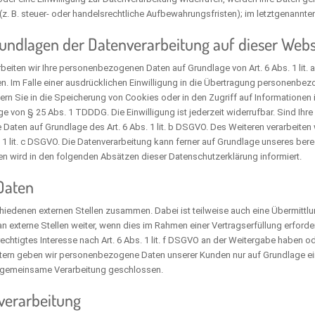
 B. steuer- oder handelsrechtliche Aufbewahrungsfristen); im letztgenannten 
undlagen der Datenverarbeitung auf dieser Webs
rbeiten wir Ihre personenbezogenen Daten auf Grundlage von Art. 6 Abs. 1 lit.
. Im Falle einer ausdrücklichen Einwilligung in die Übertragung personenbezo
rn Sie in die Speicherung von Cookies oder in den Zugriff auf Informationen in 
ge von § 25 Abs. 1 TDDDG. Die Einwilligung ist jederzeit widerrufbar. Sind Ihr
 Daten auf Grundlage des Art. 6 Abs. 1 lit. b DSGVO. Des Weiteren verarbeiten w
. 1 lit. c DSGVO. Die Datenverarbeitung kann ferner auf Grundlage unseres berec
gen wird in den folgenden Absätzen dieser Datenschutzerklärung informiert.
Daten
chiedenen externen Stellen zusammen. Dabei ist teilweise auch eine Übermitt
xterne Stellen weiter, wenn dies im Rahmen einer Vertragserfüllung erforderlich
chtigtes Interesse nach Art. 6 Abs. 1 lit. f DSGVO an der Weitergabe haben 
tern geben wir personenbezogene Daten unserer Kunden nur auf Grundlage eine
er gemeinsame Verarbeitung geschlossen.
nverarbeitung