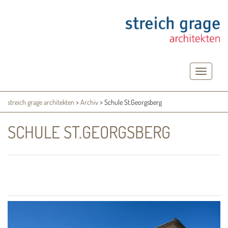
Toggle
navigatio
streich grage architekten
>
Archiv
>
Schule St.Georgsberg
SCHULE ST.GEORGSBERG